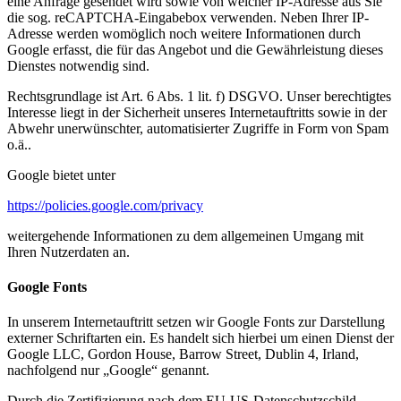
eine Anfrage gesendet wird sowie von welcher IP-Adresse aus Sie
die sog. reCAPTCHA-Eingabebox verwenden. Neben Ihrer IP-
Adresse werden womöglich noch weitere Informationen durch
Google erfasst, die für das Angebot und die Gewährleistung dieses
Dienstes notwendig sind.
Rechtsgrundlage ist Art. 6 Abs. 1 lit. f) DSGVO. Unser berechtigtes
Interesse liegt in der Sicherheit unseres Internetauftritts sowie in der
Abwehr unerwünschter, automatisierter Zugriffe in Form von Spam
o.ä..
Google bietet unter
https://policies.google.com/privacy
weitergehende Informationen zu dem allgemeinen Umgang mit
Ihren Nutzerdaten an.
Google Fonts
In unserem Internetauftritt setzen wir Google Fonts zur Darstellung
externer Schriftarten ein. Es handelt sich hierbei um einen Dienst der
Google LLC, Gordon House, Barrow Street, Dublin 4, Irland,
nachfolgend nur „Google“ genannt.
Durch die Zertifizierung nach dem EU-US-Datenschutzschild