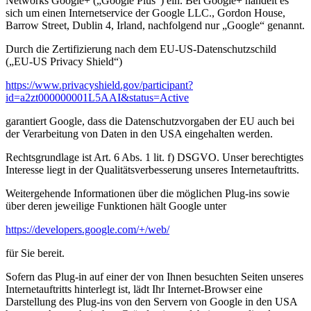
Networks Google+ („Google Plus“) ein. Bei Google+ handelt es
sich um einen Internetservice der Google LLC., Gordon House,
Barrow Street, Dublin 4, Irland, nachfolgend nur „Google“ genannt.
Durch die Zertifizierung nach dem EU-US-Datenschutzschild
(„EU-US Privacy Shield“)
https://www.privacyshield.gov/participant?
id=a2zt000000001L5AAI&status=Active
garantiert Google, dass die Datenschutzvorgaben der EU auch bei
der Verarbeitung von Daten in den USA eingehalten werden.
Rechtsgrundlage ist Art. 6 Abs. 1 lit. f) DSGVO. Unser berechtigtes
Interesse liegt in der Qualitätsverbesserung unseres Internetauftritts.
Weitergehende Informationen über die möglichen Plug-ins sowie
über deren jeweilige Funktionen hält Google unter
https://developers.google.com/+/web/
für Sie bereit.
Sofern das Plug-in auf einer der von Ihnen besuchten Seiten unseres
Internetauftritts hinterlegt ist, lädt Ihr Internet-Browser eine
Darstellung des Plug-ins von den Servern von Google in den USA