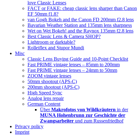
love Classic Lenses
FACT or FAKE: cheap classic lens sharper than Canon
EF 50mm f1.8?
van Gogh Bokeh and the Canon FD 200mm f2.8 lens
Bavarian Weather Station and 135mm lens sharpness
Wet on Wet Bokeh! and the Raynox 135mm f2.8 lens
Best Classic Lens & Camera SHOP?
Lightroom or darktable?
Rolleiflex and Stupor Mundi
Misc
Classic Lens Buying Guide and 10-Point Checklist
Fast PRIME vintage lenses – 85mm to 200mm
Fast PRIME vintage lenses – 24mm to 50mm
ZOOM vintage lenses
50mm shootout (APS-C)
200mm shootout (APS-C)
High Speed Sync
Analog lens repair
German Content
Über
Makrofotos von Wildkräutern
in der
MUNA Hohenbrunn zur Geschichte der
Zwangsarbeiter
und zum Russenfriedhof
Privacy policy
Imprint