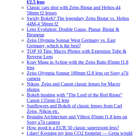
f/2.5 lens
Classic cars shot with Zeiss Biotar and Helios-44
58mm f2 lenses
Swirly Bokeh? The legendary Zeiss Biotar vs. Helios
44M-4 58mm f2
Lens Evolution: Double Gauss, Planar, Biotar &
Biometar
Zeiss Olympia Sonnar West Germany vs. East
Germany, which is the best?
TOP 10 Tips: Macro Photos with Extension Tube &
Reverse Lens
Krav Maga in Action with the Zeiss Batis 85mm f1.8
lens
Zeiss Olympia Sonnar 180mm f2.8 lens on Sony a7ii
camera
Nikon, Zeiss and Canon classic lenses for Macro
photos
Bokeh hunting with “The Lord of the Red Rings”
Canon 135mm f2 lens
Sunflowers and Bokeh of classic lenses from Carl
Zeiss, Nikon etc.
Brutalist Architecture and Viltrox 85mm f1.8 lens on
Sony a7ii camera
How good is a EUR 50 classic superzoom lens?
I dare! Keeping my lens CO2 footprint — Greta would