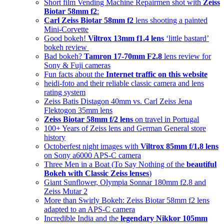
Short film Vending Machine Repairmen shot with
Zeiss
Biotar 58mm f2
:
Carl Zeiss Biotar 58mm f2
lens shooting a painted
Mini-Corvette
Good bokeh!
Viltrox 13mm f1.4 lens
‘little bastard’
bokeh review
Bad bokeh?
Tamron 17-70mm F2.8
lens review for
Sony & Fuji cameras
Fun facts about the
Internet traffic on this website
heidi-foto and their reliable classic camera and lens
rating system
Zeiss Batis Distagon 40mm vs. Carl Zeiss Jena
Flektogon 35mm lens
Zeiss Biotar 58mm f/2 lens
on travel in Portugal
100+ Years of Zeiss lens and German General store
history
Octoberfest night images with
Viltrox 85mm f/1.8 lens
on Sony a6000 APS-C camera
Three Men in a Boat (To Say Nothing of the
beautiful
Bokeh with Classic Zeiss lenses
)
Giant Sunflower, Olympia Sonnar 180mm f2.8 and
Zeiss Mutar 2
More than Swirly Bokeh: Zeiss Biotar 58mm f2 lens
adapted to an APS-C camera
Incredible India and the
legendary Nikkor 105mm