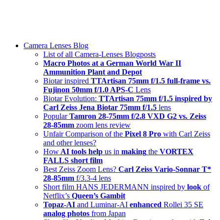
Skip
swiss-1.ch tech 🇨🇭
to
Camera Lenses & Tech | Readers from 140+ Countries
content
Menu
Camera Lenses Blog
List of all Camera-Lenses Blogposts
Macro Photos at a German World War II
Ammunition Plant and Depot
Biotar inspired
TTArtisan 75mm f/1.5 full-frame vs.
Fujinon 50mm f/1.0 APS-C
Lens
Biotar Evolution:
TTArtisan 75mm f/1.5 inspired by
Carl Zeiss Jena Biotar 75mm f/1.5
lens
Popular
Tamron 28-75mm f/2.8 VXD G2 vs. Zeiss
28-85mm
zoom lens review
Unfair Comparison of the
Pixel 8 Pro
with Carl Zeiss
and other lenses?
How
AI tools help
us in
making
the
VORTEX
FALLS short film
Best Zeiss Zoom Lens?
Carl Zeiss Vario-Sonnar T*
28-85mm
f/3.3-4 lens
Short film HANS JEDERMANN inspired by
look
of
Netflix’s
Queen’s Gambit
Topaz-AI
and Luminar-AI
enhanced
Rollei 35 SE
analog photos
from Japan